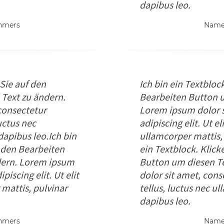
dapibus leo.
ehmers
Name 
 Sie auf den
Ich bin ein Textbloc
Text zu ändern.
Bearbeiten Button u
consectetur
Lorem ipsum dolor s
luctus nec
adipiscing elit. Ut el
dapibus leo.Ich bin
ullamcorper mattis, 
f den Bearbeiten
ein Textblock. Klick
dern. Lorem ipsum
Button um diesen T
piscing elit. Ut elit
dolor sit amet, conse
 mattis, pulvinar
tellus, luctus nec u
dapibus leo.
ehmers
Name 