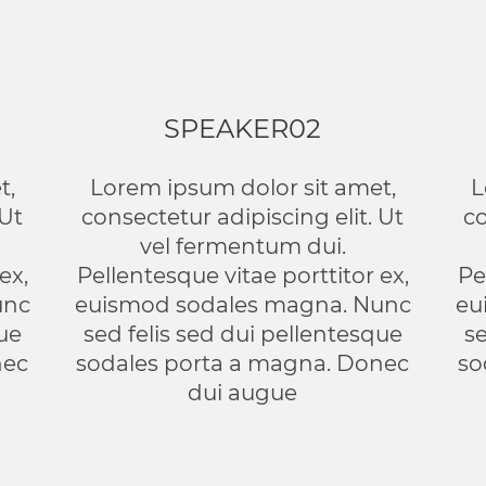
SPEAKER02
t,
Lorem ipsum dolor sit amet,
L
 Ut
consectetur adipiscing elit. Ut
co
vel fermentum dui.
ex,
Pellentesque vitae porttitor ex,
Pe
unc
euismod sodales magna. Nunc
eu
que
sed felis sed dui pellentesque
se
nec
sodales porta a magna. Donec
so
dui augue