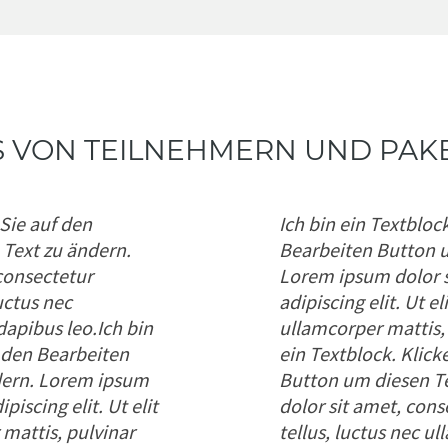
 VON TEILNEHMERN UND PAK
 Sie auf den
Ich bin ein Textbloc
Text zu ändern.
Bearbeiten Button u
consectetur
Lorem ipsum dolor s
luctus nec
adipiscing elit. Ut el
dapibus leo.Ich bin
ullamcorper mattis, 
f den Bearbeiten
ein Textblock. Klick
dern. Lorem ipsum
Button um diesen T
piscing elit. Ut elit
dolor sit amet, conse
 mattis, pulvinar
tellus, luctus nec u