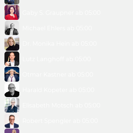
Gaby S. Graupner ab 05:00
Michael Ehlers ab 05:00
Dr. Monika Hein ab 05:00
Lutz Langhoff ab 05:00
Otmar Kastner ab 05:00
Harald Kopeter ab 05:00
Elisabeth Motsch ab 05:00
Robert Spengler ab 05:00